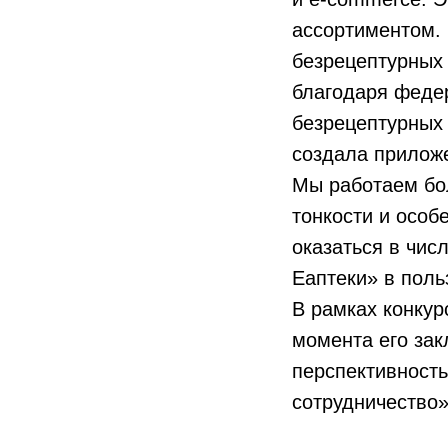
ассортиментом. 
безрецептурных 
благодаря феде
безрецептурных 
создала приложе
Мы работаем бол
тонкости и особ
оказаться в чис
Еаптеки» в польз
В рамках конкур
момента его за
перспективность
сотрудничество»