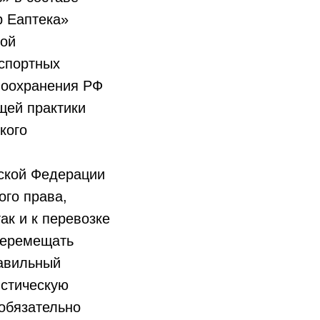
р Еаптека»
ной
нспортных
воохранения РФ
щей практики
кого
йской Федерации
ого права,
ак и к перевозке
перемещать
равильный
истическую
 обязательно