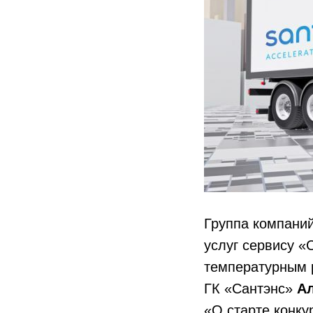
Группа компаний
услуг сервису «
температурным 
ГК «Сантэнс»
А
«О старте конку