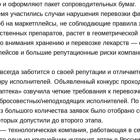
 и оформляют пакет сопроводительных бумаг.
емя участились случаи нарушения перевозки ф
об на маркетплейсы, не соблюдающие правила 
ственных препаратов, растет в геометрической 
го внимания хранению и перевозке лекарств —
лейсов и большие репутационные риски компан
всегда заботится о своей репутации и отличае
ору исполнителей. Объявленный конкурс проход
аптека» озвучила четкие требования к перевозч
бросовестных/неподходящих исполнителей. По 
из большого количества заявок было отобрано 
оторых допустили до второго этапа.
— технологическая компания, работающая в се
то одна из крупнейших интернет-аптек в Росси