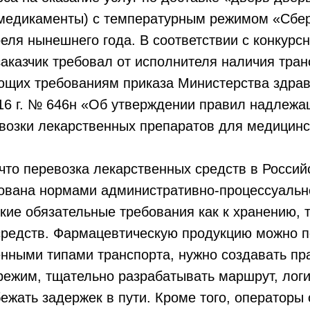
 (медикаменты) с температурным режимом «Сбе
еля нынешнего года. В соответствии с конкурс
аказчик требовал от исполнителя наличия тра
ающих требованиям приказа Министерства здра
016 г. № 646н «Об утверждении правил надлежа
возки лекарственных препаратов для медицинс
что перевозка лекарственных средств в Росси
рована нормами административно-процессуальн
кие обязательные требования как к хранению, т
средств. Фармацевтическую продукцию можно 
енными типами транспорта, нужно создавать п
режим, тщательно разрабатывать маршрут, лог
бежать задержек в пути. Кроме того, операторы