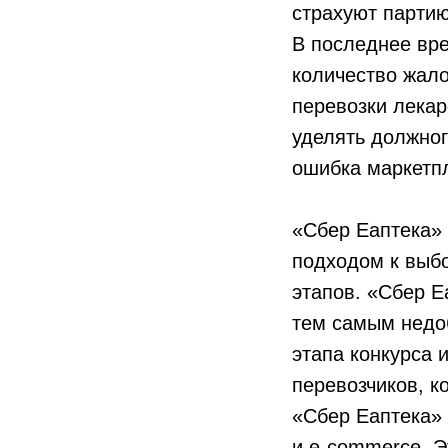
страхуют партию
В последнее вр
количество жал
перевозки лекар
уделять должно
ошибка маркетп
«Сбер Еаптека» 
подходом к выб
этапов. «Сбер Е
тем самым недо
этапа конкурса 
перевозчиков, к
«Сбер Еаптека» 
и e-commerce. Э