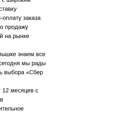
ставку
-оплату заказа
ю продажу
й на рынке
лышке знаем все
 сегодня мы рады
ль выбора «Сбер
т 12 месяцев с
 в
лительное