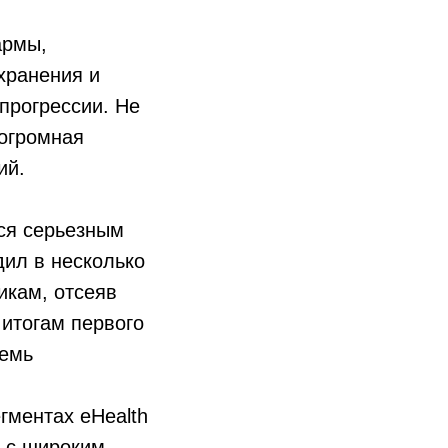
армы,
хранения и
прогрессии. Не
 огромная
ий.
тся серьезным
ил в несколько
икам, отсеяв
итогам первого
семь
гментах eHealth
и с широким