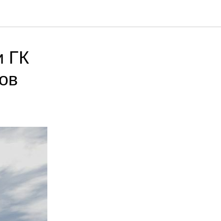
и ГК
ов