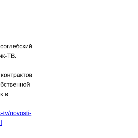
соглебский
ик-ТВ.
контрактов
обственной
к в
-tv/novosti-
l