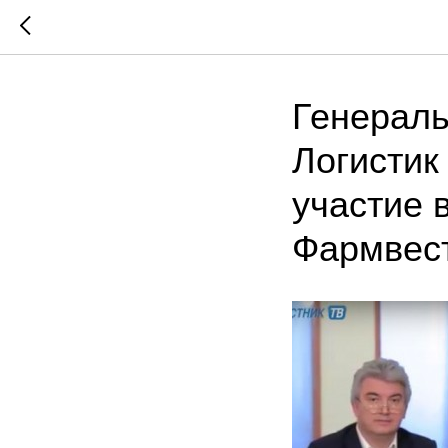
Генерал
Логистик
участие 
Фармвест