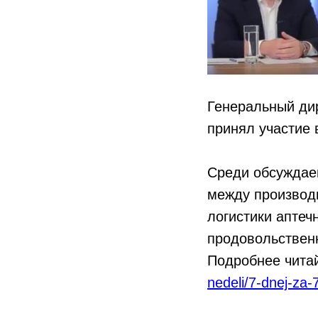
Генеральный ди
принял участие 
Среди обсуждае
между производ
логистики аптеч
продовольственн
Подробнее чита
nedeli/7-dnej-za