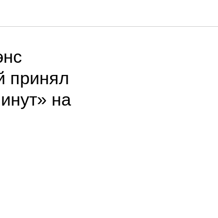
энс
й принял
минут» на