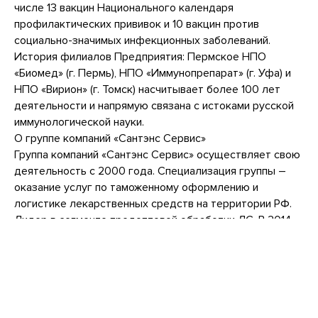
числе 13 вакцин Национального календаря
профилактических прививок и 10 вакцин против
социально-значимых инфекционных заболеваний.
История филиалов Предприятия: Пермское НПО
«Биомед» (г. Пермь), НПО «Иммунопрепарат» (г. Уфа) и
НПО «Вирион» (г. Томск) насчитывает более 100 лет
деятельности и напрямую связана с истоками русской
иммунологической науки.
О группе компаний «Сантэнс Сервис»
Группа компаний «Сантэнс Сервис» осуществляет свою
деятельность с 2000 года. Специализация группы –
оказание услуг по таможенному оформлению и
логистике лекарственных средств на территории РФ.
Лидер в сегменте предоптовой обработки ЛС. В 2014
году объем единовременного хранения составил 150
000 паллет, а общий товарооборот импорта клиентов,
прошедшего через обработку компаний ГК «Сантэнс
Сервис» превысил $4,5 млрд. Дополнительная
информация: www.santens.ru