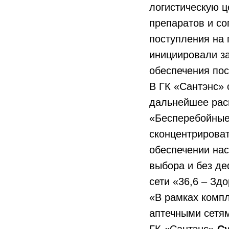
логистическую ц
препаратов и со
поступления на 
инициировали з
обеспечения пос
В ГК «Сантэнс» 
дальнейшее расш
«Бесперебойные 
сконцентрирова
обеспечении на
выбора и без де
сети «36,6 – Зд
«В рамках комп
аптечными сетям