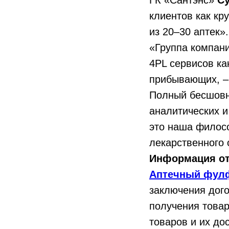
ГК «Сантэнс»
Су
клиентов как кр
из 20‒30 аптек».
«Группа компани
4PL сервисов ка
прибывающих, –
Полный бесшовн
аналитических и
это наша филосо
лекарственного 
Информация от
Аптечный фулфи
заключения дого
получения товар
товаров и их до