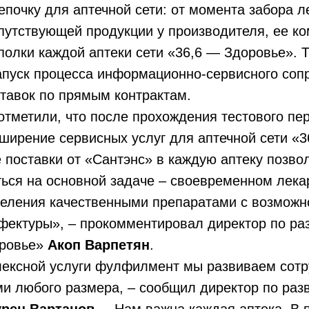
епочку для аптечной сети: от момента забора 
путствующей продукции у производителя, ее ко
полки каждой аптеки сети «36,6 — Здоровье». 
апуск процесса информационно-сервисного соп
тавок по прямым контрактам.
отметили, что после прохождения тестового пе
ирение сервисных услуг для аптечной сети «3
поставки от «Сантэнс» в каждую аптеку позво
ться на основной задаче – своевременном лек
селения качественными препаратами с возможн
фектуры», – прокомментировал директор по ра
оровье»
Акоп Варпетян
.
лексной услуги фулфилмент мы развиваем сотр
и любого размера, – сообщил директор по раз