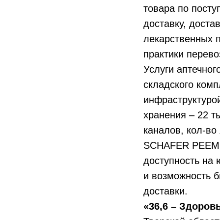
товара по посту
доставку, доста
лекарственных 
практики перево
Услуги аптечно
складского комп
инфраструктурой
хранения – 22 т
каналов, кол-во
SCHAFER PEEM Gm
доступность на 
и возможность б
доставки.
«36,6 – Здоров