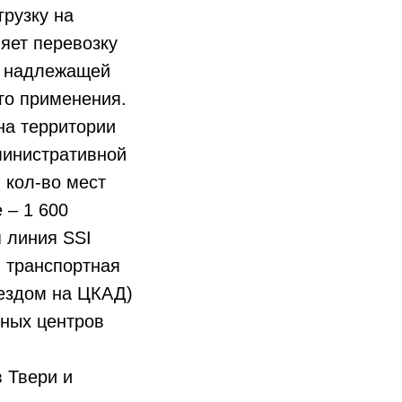
грузку на
ляет перевозку
и надлежащей
го применения.
на территории
министративной
, кол-во мест
 – 1 600
я линия SSI
 транспортная
ыездом на ЦКАД)
ьных центров
 Твери и