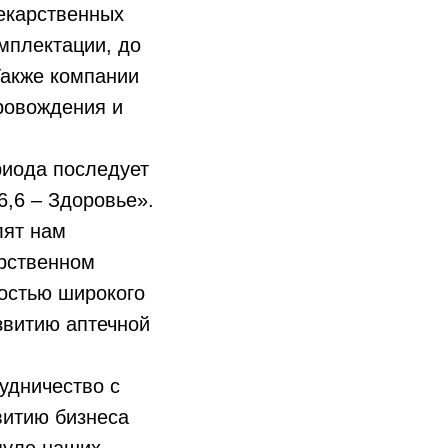
лекарственных
мплектации, до
Также компании
ровождения и
риода последует
6,6 – Здоровье».
лят нам
арственном
остью широкого
звитию аптечной
удничество с
витию бизнеса