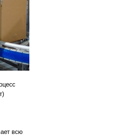
оцесс
т)
вает всю