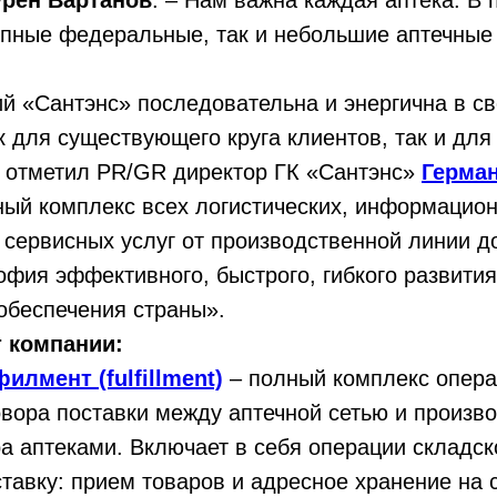
рен Вартанов
. – Нам важна каждая аптека. В
упные федеральные, так и небольшие аптечные
й «Сантэнс» последовательна и энергична в с
к для существующего круга клиентов, так и для
 отметил PR/GR директор ГК «Сантэнс»
Герма
ый комплекс всех логистических, информацион
 сервисных услуг от производственной линии д
фия эффективного, быстрого, гибкого развити
обеспечения страны».
 компании:
лмент (fulfillment)
– полный комплекс опера
вора поставки между аптечной сетью и произв
а аптеками. Включает в себя операции складск
ставку: прием товаров и адресное хранение на 