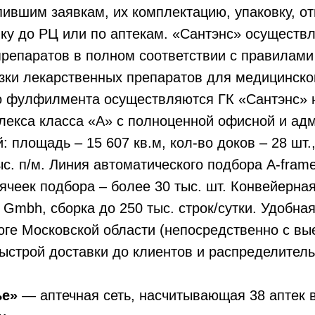
пившим заявкам, их комплектацию, упаковку, от
вку до РЦ или по аптекам. «Сантэнс» осуществ
препаратов в полном соответствии с правилам
зки лекарственных препаратов для медицинско
го фулфилмента осуществляются ГК «Сантэнс» 
лекса класса «A» с полноценной офисной и ад
: площадь – 15 607 кв.м, кол-во доков – 28 шт.
ыс. п/м. Линия автоматического подбора A-frame
 ячеек подбора – более 30 тыс. шт. Конвейерна
bh, сборка до 250 тыс. строк/сутки. Удобная
юге Московской области (непосредственно с в
ыстрой доставки до клиентов и распределител
ье»
— аптечная сеть, насчитывающая 38 аптек в