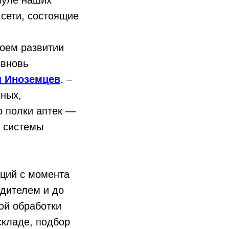
 пуле наших
 сети, состоящие
воем развитии
 вновь
н Иноземцев
. –
ных,
о полки аптек —
я системы
ций с момента
одителем и до
ой обработки
складе, подбор